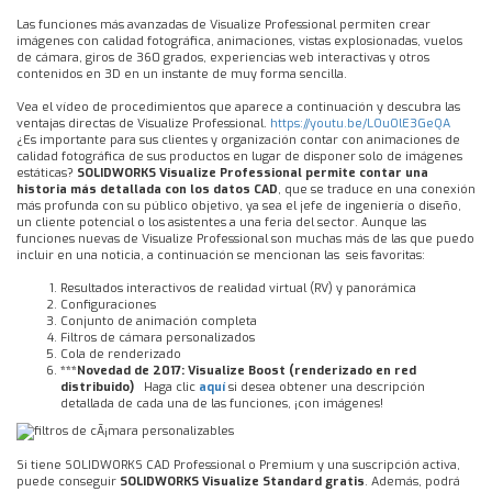
Las funciones más avanzadas de Visualize Professional permiten crear
imágenes con calidad fotográfica, animaciones, vistas explosionadas, vuelos
de cámara, giros de 360 grados, experiencias web interactivas y otros
contenidos en 3D en un instante de muy forma sencilla.
Vea el vídeo de procedimientos que aparece a continuación y descubra las
ventajas directas de Visualize Professional.
https://youtu.be/LOuOlE3GeQA
¿Es importante para sus clientes y organización contar con animaciones de
calidad fotográfica de sus productos en lugar de disponer solo de imágenes
estáticas?
SOLIDWORKS Visualize Professional permite contar una
historia más detallada con los datos CAD
, que se traduce en una conexión
más profunda con su público objetivo, ya sea el jefe de ingeniería o diseño,
un cliente potencial o los asistentes a una feria del sector. Aunque las
funciones nuevas de Visualize Professional son muchas más de las que puedo
incluir en una noticia, a continuación se mencionan las seis favoritas:
Resultados interactivos de realidad virtual (RV) y panorámica
Configuraciones
Conjunto de animación completa
Filtros de cámara personalizados
Cola de renderizado
***Novedad de 2017: Visualize Boost (renderizado en red
distribuido)
Haga clic
aquí
si desea obtener una descripción
detallada de cada una de las funciones, ¡con imágenes!
Si tiene SOLIDWORKS CAD Professional o Premium y una suscripción activa,
puede conseguir
SOLIDWORKS Visualize Standard gratis
. Además, podrá