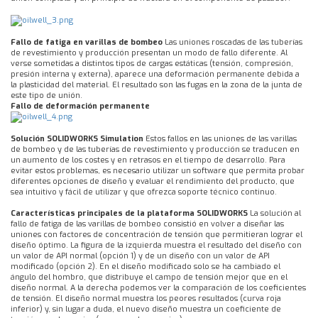
Fallo de fatiga en varillas de bombeo
Las uniones roscadas de las tuberías
de revestimiento y producción presentan un modo de fallo diferente. Al
verse sometidas a distintos tipos de cargas estáticas (tensión, compresión,
presión interna y externa), aparece una deformación permanente debida a
la plasticidad del material. El resultado son las fugas en la zona de la junta de
este tipo de unión.
Fallo de deformación permanente
Solución SOLIDWORKS Simulation
Estos fallos en las uniones de las varillas
de bombeo y de las tuberías de revestimiento y producción se traducen en
un aumento de los costes y en retrasos en el tiempo de desarrollo. Para
evitar estos problemas, es necesario utilizar un software que permita probar
diferentes opciones de diseño y evaluar el rendimiento del producto, que
sea intuitivo y fácil de utilizar y que ofrezca soporte técnico continuo.
Características principales de la plataforma SOLIDWORKS
La solución al
fallo de fatiga de las varillas de bombeo consistió en volver a diseñar las
uniones con factores de concentración de tensión que permitieran lograr el
diseño óptimo. La figura de la izquierda muestra el resultado del diseño con
un valor de API normal (opción 1) y de un diseño con un valor de API
modificado (opción 2). En el diseño modificado solo se ha cambiado el
ángulo del hombro, que distribuye el campo de tensión mejor que en el
diseño normal. A la derecha podemos ver la comparación de los coeficientes
de tensión. El diseño normal muestra los peores resultados (curva roja
inferior) y, sin lugar a duda, el nuevo diseño muestra un coeficiente de