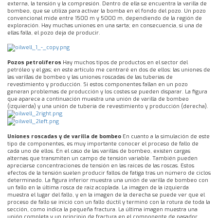
externa, la tensión y la compresión. Dentro de ella se encuentra la varilla de
bombeo, que se utiliza para activar la bomba en el fondo del pozo. Un pozo
convencional mide entre 1500 m y 5000 m, dependiendo de la región de
exploración. Hay muchas uniones en una sarta; en consecuencia, si una de
ellas falla, el pozo deja de producir.
Pozos petrolíferos
Hay muchos tipos de productos en el sector del
petróleo y el gas; en este artículo me centraré en dos de ellos: las uniones de
las varillas de bombeo y las uniones roscadas de las tuberías de
revestimiento y producción. Si estos componentes fallan en un pozo
generan problemas de producción y los costes se pueden disparar. La figura
que aparece a continuación muestra una unión de varilla de bombeo
(izquierda) y una unión de tubería de revestimiento y producción (derecha).
Uniones roscadas y de varilla de bombeo
En cuanto a la simulación de este
tipo de componentes, es muy importante conocer el proceso de fallo de
cada uno de ellos. En el caso de las varillas de bombeo, existen cargas
alternas que transmiten un campo de tensión variable. También pueden
apreciarse concentraciones de tensión en las raíces de las roscas. Estos
efectos de la tensión suelen producir fallos de fatiga tras un número de ciclos
determinado. La figura inferior muestra una unión de varilla de bombeo con
un fallo en la última rosca de raíz acoplada. La imagen de la izquierda
muestra el lugar del fallo, y en la imagen de la derecha se puede ver que el
proceso de fallo se inició con un fallo dúctil y terminó con la rotura de toda la
sección, como indica la pequeña fractura. La última imagen muestra una
unión completa y un principio de fractura en el componente de pasador.