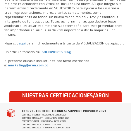
mejoras relacionadas con Visualize, incluida una nueva API que integra sus
herramientas directamente en SOLIDWORKS para ayudar a los usuarios a
crear representaciones impresionantes con elementos como
representaciones de fondo, un nuevo “Modo rápido 2025” y desenfoque
inteligente de fondos/suelos. Todas las herramientas que destacó Jesse
ayudarán a los usuarios a mejorar su desempeño para esas presentaciones
tan importantes en las que es de vital importancia dar lo mejor de uno
mismo.
Haga clic
aquí
para ir directamente a la parte de VISUALIZACIÓN del episodio.
Un artículo tomado de
SOLIDWORKS Blog
Si presenta dudas o inquietudes, por favor escribanos
a:
marketing@aron.com.co
NUESTRAS CERTIFICACIONES/ARON
CTSP21 - CERTIFIED TECHNICAL SUPPORT PROVIDER 2021
CERTIFIED TRAINER - MECHANICAL DESIGN 2021
CERTIFIED SPECIALIST - MECHANICAL DESIGN 2021
CERTIFIED EXPERT - MECHANICAL DESIGN 2021
CERTIFIED SPECIALIST - INSPECTION 2021
CERTIFIED SPECIALIST - TECHNICAL SUPPORT 2021