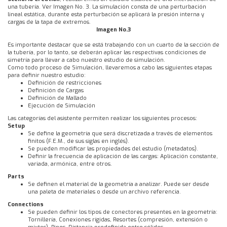
una tubería. Ver Imagen No. 3. La simulación consta de una perturbación
lineal estática, durante esta perturbación se aplicará la presión interna y
cargas de la tapa de extremos.
Imagen No.3
Es importante destacar que se está trabajando con un cuarto de la sección de
la tubería, por lo tanto, se deberán aplicar las respectivas condiciones de
simetría para llevar a cabo nuestro estudio de simulación.
Como todo proceso de Simulación, llevaremos a cabo las siguientes etapas
para definir nuestro estudio:
Definición de restricciones
Definición de Cargas
Definición de Mallado
Ejecución de Simulación
Las categorías del asistente permiten realizar los siguientes procesos:
Setup
Se define la geometría que será discretizada a través de elementos
finitos (F.E.M., de sus siglas en inglés).
Se pueden modificar las propiedades del estudio (metadatos).
Definir la frecuencia de aplicación de las cargas: Aplicación constante,
variada, armónica, entre otros.
Parts
Se definen el material de la geometría a analizar. Puede ser desde
una paleta de materiales o desde un archivo referencia.
Connections
Se pueden definir los tipos de conectores presentes en la geometría:
Tornillería, Conexiones rígidas, Resortes (compresión, extensión o