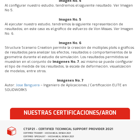
Imagen No. 4
Al configurar nuestro estudio, tendremos el siguiente resultado. Ver Imagen
No 5.
Imagen No. 5
Al ejecutar nuestro estudio, tendremos la siguiente representación de
resultados; en este caso es el gráfico de esfuerzo de Von Misses. Ver Imagen
No. 6.
Imagen No. 6
Structura Scenario Creation permite la creación de múltiples plots o gráficos
de resultados para analizar los efectos, resultados o comportamientos de la
geometría durante el estudio de simulación. Los resultados permitidos se
muestran en el conjunto de
Imágenes No. 7
, así mismo se puede configurar
el tipo de medida de los resultados, la escala de deformación, visualización
de modelos, entre otros.
Imágenes No. 7
Autor:
Jose Banguera
– Ingeniero de Aplicaciones / Certificación ELITE en
SOLIDWORKS
NUESTRAS CERTIFICACIONES/ARON
CTSP21 - CERTIFIED TECHNICAL SUPPORT PROVIDER 2021
CERTIFIED TRAINER - MECHANICAL DESIGN 2021
CERTIFIED SPECIALIST - MECHANICAL DESIGN 2021
CERTIFIED EXPERT - MECHANICAL DESIGN 2021