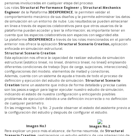
personas involucradas en cualquier etapa del proceso.
Los roles
Structural Performance Engineer
y
Structural Mechanics
Engineer
de la Plataforma
3DEXPERIENCE
, le permiten validar el
comportamiento mecánico de sus diseños y le permite administrar los datos
de simulación en un entorno de nube. Los resultados se pueden almacenar
en línea a través de espacios colaborativos para que otros usuarios de la
plataforma puedan acceder y leer la información; es importante tener en
cuenta que los espacios colaborativos son espacios con seguridad alta.
La plataforma
3DEXPERIENCE
a través de los roles mencionados en el párrafo
anterior nos ofrece la aplicación
Structural Scenario Creation,
aplicación
enfocada en simulación estructural.
Structural Scenario Creation
Esta aplicación nos ofrece la capacidad de realizar estudios de simulación
estructural (estático lineal, no lineal, dinámico lineal, no lineal) empleando
diferentes condiciones de trabajo (tipo de carga, sujeciones, interacciones),
configuraciones del modelo, elementos de mallad y conectores.
Además, cuenta con un sistema de ayuda a través de todo el proceso de
definición y ejecución del estudio de simulación.
Structural Scenario
Creation
tiene un asistente que indica de forma detallada y precisa cuales
son los pasos a seguir para lograr ejecutar nuestro estudio de simulación,
indicando el estado de nuestra configuración y anticipando posibles
problemas de ejecución debido a una definición incorrecta o no definición
de cualquier parámetro.
En las imágenes No. 1 y No. 2 puede observar el estado del asistente previo a
la configuración del estudio y después de configurar el estudio.
Imagen No.1
Imagen No.2
Para explicar un poco más el alcance, de forma resumida, de
Structural
Scenario Creation
, realizaremos un estudio estático de una intersección de