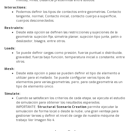
mixtos), Pines, Distancia predefinida entre sólidos.
Interactions:
Podemos definir los tipos de contactos entre geometrías. Contacto
tangente, normal, Contacto inicial, contacto cuerpo a superficie,
cuerpos desconectados.
Restraints:
Desde esta opción se definen las restricciones y sujeciones de la
geometría: sujeción fija, simetría planar, sujeción tipo junta, patín o
deslizador, bisagra, entre otros.
Loads:
Se puede definir cargas como presión, fuerza puntual o distribuida,
gravedad, fuerza bajo función, temperatura inicial o constante, entre
otros.
Mesh:
Desde esta opción o paso se pueden definir el tipo de elemento a
utilizar para el mallado. Se puede configurar varios tipos de
elementos para varias geometrías, pero, para cada geometría es un
tipo de elemento único.
Simulate:
Cuando se satisfacen los criterios de cada etapa, se ejecuta el estudio
de simulación para obtener los resultados esperados.
IMPORTANTE:
Structural Scenario Creation
permite ejecutar la
simulación de forma local o desde la nube, una gran ventaja para
gestionar tareas y definir el nivel de carga de nuestra máquina de
trabajo Ver Imagen No 4.